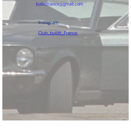
bullittfrance@gmail.com
Instagram
Club_bullitt_France